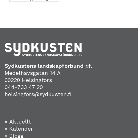
Sydkustens landskapförbund r.f.
Medelhavsgatan 14 A
00220 Helsingfors
044-733 47 20
helsingfors@sydkusten.fi
» Aktuellt
» Kalender
» Blogg