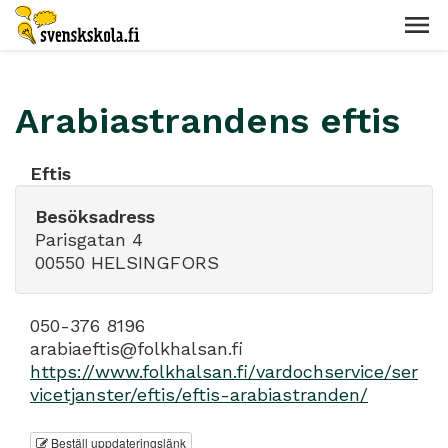
Arabiastrandens eftis
Eftis
Besöksadress
Parisgatan 4
00550 HELSINGFORS
050-376 8196
arabiaeftis@folkhalsan.fi
https://www.folkhalsan.fi/vardochservice/ser
vicetjanster/eftis/eftis-arabiastranden/
Beställ uppdateringslänk