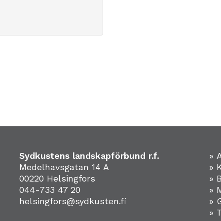
Sydkustens landskapförbund r.f.
» 
Medelhavsgatan 14 A
» 
00220 Helsingfors
» 
044-733 47 20
» 
helsingfors@sydkusten.fi
» 
» 