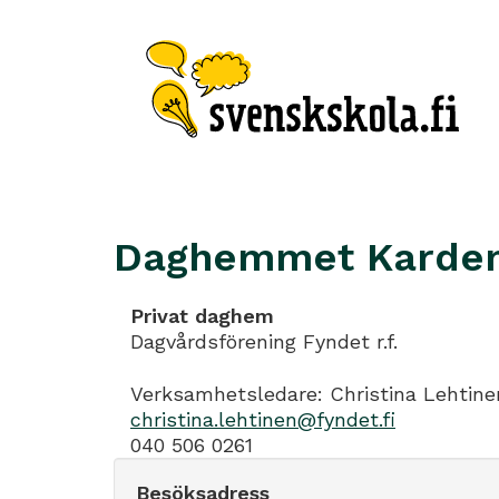
Daghemmet Kard
Privat daghem
Dagvårdsförening Fyndet r.f.
Verksamhetsledare: Christina Lehtine
christina.lehtinen@fyndet.fi
040 506 0261
Besöksadress