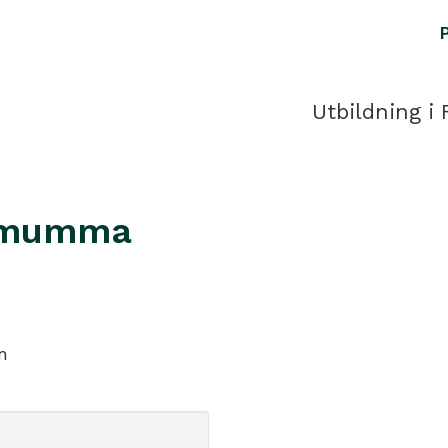
Utbildning i 
emumma
n