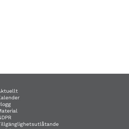
Aktuellt
Kalender
Blogg
Material
GDPR
Tillgänglighetsutlåtande