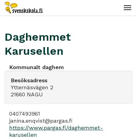
Daghemmet
Karusellen
Kommunalt daghem
Besöksadress
Ytternäsvägen 2
21660 NAGU
0407493961
janina.enqvist@pargas.fi
https://www.pargas.fi/daghemmet-
karusellen