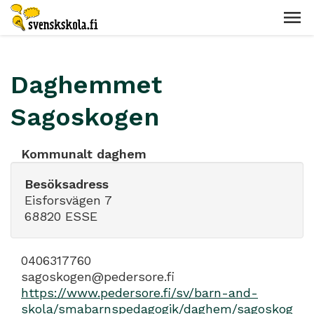
Daghemmet
Sagoskogen
Kommunalt daghem
Besöksadress
Eisforsvägen 7
68820 ESSE
0406317760
sagoskogen@pedersore.fi
https://www.pedersore.fi/sv/barn-and-
skola/smabarnspedagogik/daghem/sagoskog