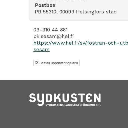
Postbox
PB 55310, 00099 Helsingfors stad
09-310 44 861
pk.sesam@hel.fi
https://www.hel.fi/sv/fostran-och-u
sesam
Beställ uppdateringslänk