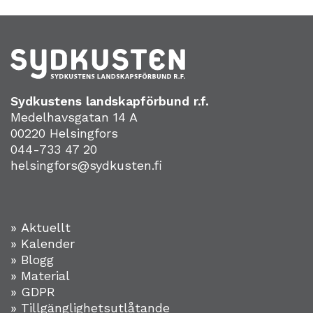
Sydkustens landskapförbund r.f.
Medelhavsgatan 14 A
00220 Helsingfors
044-733 47 20
helsingfors@sydkusten.fi
» Aktuellt
» Kalender
» Blogg
» Material
» GDPR
» Tillgänglighetsutlåtande