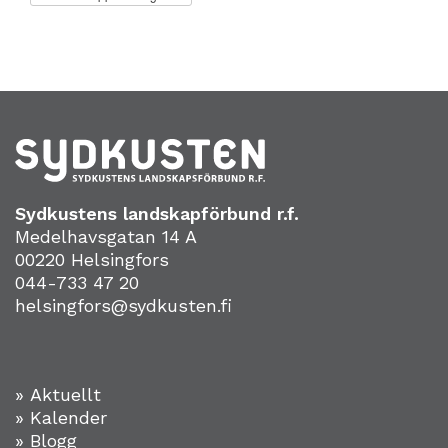
Sydkustens landskapförbund r.f.
Medelhavsgatan 14 A
00220 Helsingfors
044-733 47 20
helsingfors@sydkusten.fi
» Aktuellt
» Kalender
» Blogg