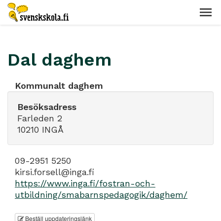
Dal daghem
Kommunalt daghem
Besöksadress
Farleden 2
10210 INGÅ
09-2951 5250
kirsi.forsell@inga.fi
https://www.inga.fi/fostran-och-
utbildning/smabarnspedagogik/daghem/
Beställ uppdateringslänk