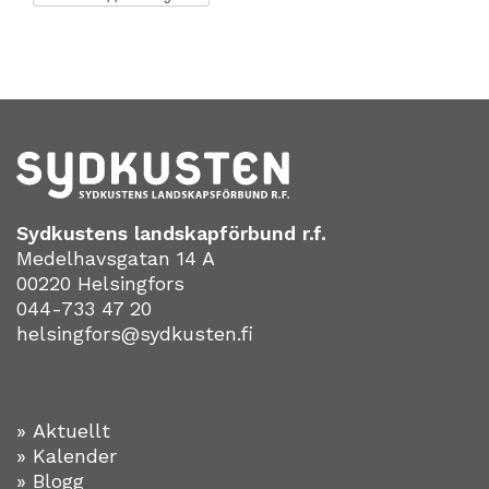
Sydkustens landskapförbund r.f.
Medelhavsgatan 14 A
00220 Helsingfors
044-733 47 20
helsingfors@sydkusten.fi
» Aktuellt
» Kalender
» Blogg