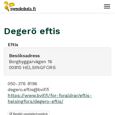
Degerö eftis
Eftis
Besöksadress
Borgbyggarvägen 16
00810 HELSINGFORS
050-376 8196
degero.eftis@bvif.fi
https://www.bvif.fi/for-foraldrar/eftis-
helsingfors/degero-eftis/
Beställ uppdateringslänk