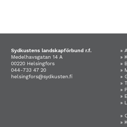
Sydkustens landskapförbund r.f.
» 
Medelhavsgatan 14 A
» 
00220 Helsingfors
» 
044-733 47 20
» 
helsingfors@sydkusten.fi
» 
» 
» 
»
» 
» 
» 