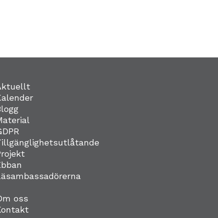
Aktuellt
Kalender
Blogg
Material
GDPR
Tillgänglighetsutlåtande
Projekt
Ebban
Läsambassadörerna
Om oss
Kontakt