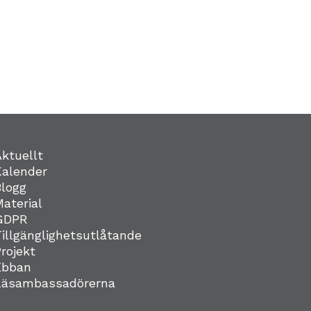
Aktuellt
Kalender
Blogg
Material
GDPR
Tillgänglighetsutlåtande
Projekt
Ebban
Läsambassadörerna