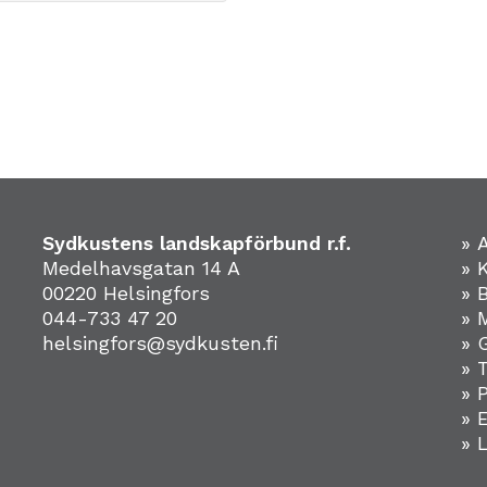
Sydkustens landskapförbund r.f.
» 
Medelhavsgatan 14 A
» 
00220 Helsingfors
» 
044-733 47 20
» 
helsingfors@sydkusten.fi
» 
» 
» 
»
» 