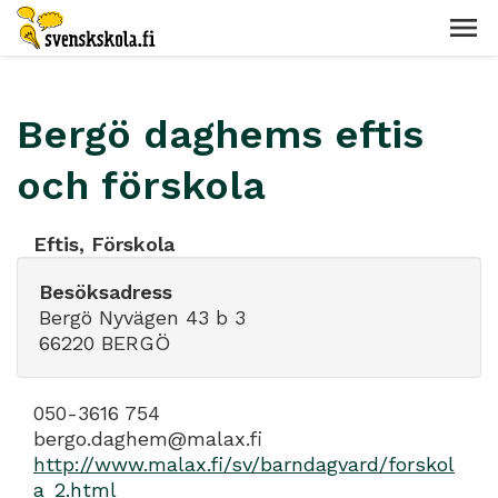
Bergö daghems eftis
och förskola
Eftis, Förskola
Besöksadress
Bergö Nyvägen 43 b 3
66220 BERGÖ
050-3616 754
bergo.daghem@malax.fi
http://www.malax.fi/sv/barndagvard/forskol
a_2.html