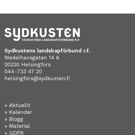
Sydkustens landskapförbund r.f.
Medelhavsgatan 14 A
00220 Helsingfors
044-733 47 20
helsingfors@sydkusten.fi
» Aktuellt
» Kalender
» Blogg
» Material
» GDPR