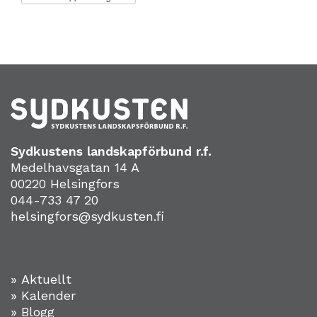
Sydkustens landskapförbund r.f.
Medelhavsgatan 14 A
00220 Helsingfors
044-733 47 20
helsingfors@sydkusten.fi
» Aktuellt
» Kalender
» Blogg