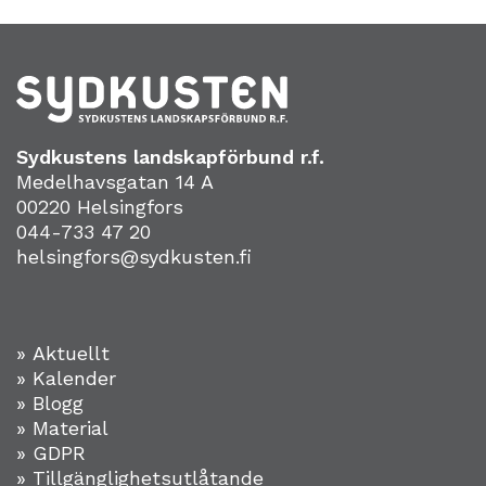
Sydkustens landskapförbund r.f.
Medelhavsgatan 14 A
00220 Helsingfors
044-733 47 20
helsingfors@sydkusten.fi
» Aktuellt
» Kalender
» Blogg
» Material
» GDPR
» Tillgänglighetsutlåtande