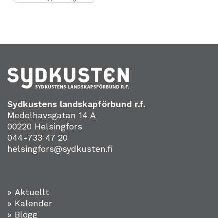
Sydkustens landskapförbund r.f.
Medelhavsgatan 14 A
00220 Helsingfors
044-733 47 20
helsingfors@sydkusten.fi
» Aktuellt
» Kalender
» Blogg