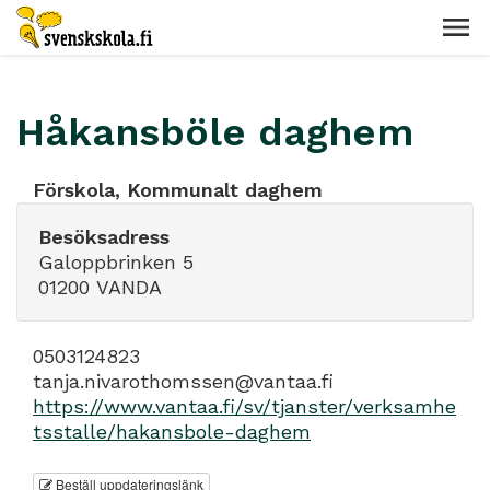
Håkansböle daghem
Förskola, Kommunalt daghem
Besöksadress
Galoppbrinken 5
01200 VANDA
0503124823
tanja.nivarothomssen@vantaa.fi
https://www.vantaa.fi/sv/tjanster/verksamhe
tsstalle/hakansbole-daghem
Beställ uppdateringslänk