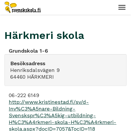
Härkmeri skola
Grundskola 1-6
Besöksadress
Henriksdalsvägen 9
64460 HÄRKMERI
06-222 6149
http://www.kristinestad.fi/sv/d-
Inv%C3%A5nare-Bildning-
Svenskspr%C3%A5kig-utbildning-
H%C3%A4rkmeri-skola-H%C3%A4rkmeri-
skola.aspx?docID=7057&TocID=118