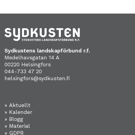
Sydkustens landskapförbund r.f.
Medelhavsgatan 14 A
00220 Helsingfors
044-733 47 20
helsingfors@sydkusten.fi
» Aktuellt
» Kalender
» Blogg
» Material
» GDPR