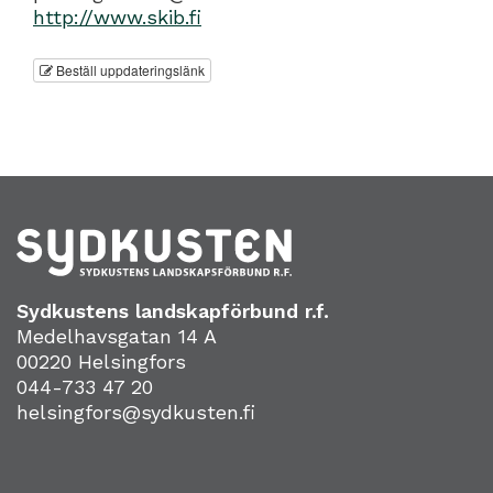
http://www.skib.fi
Beställ uppdateringslänk
Sydkustens landskapförbund r.f.
Medelhavsgatan 14 A
00220 Helsingfors
044-733 47 20
helsingfors@sydkusten.fi