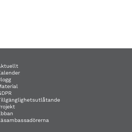
Aktuellt
Kalender
Blogg
Material
GDPR
Tillgänglighetsutlåtande
Projekt
Ebban
Läsambassadörerna