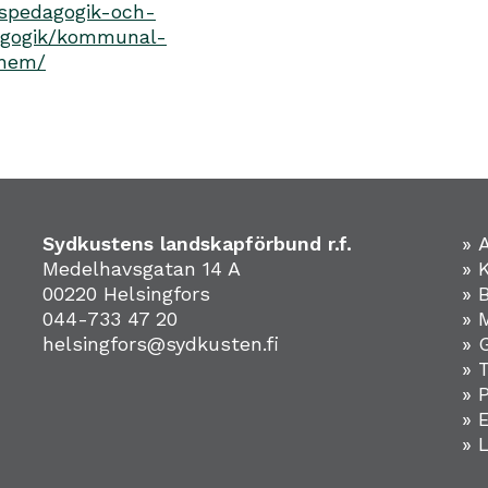
nspedagogik-och-
agogik/kommunal-
ghem/
Sydkustens landskapförbund r.f.
» 
Medelhavsgatan 14 A
» 
00220 Helsingfors
» 
044-733 47 20
» 
helsingfors@sydkusten.fi
» 
» 
» 
»
» 