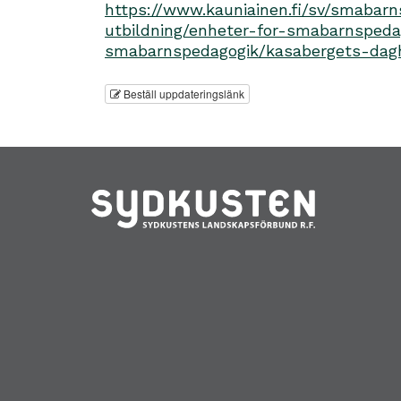
https://www.kauniainen.fi/sv/smabar
utbildning/enheter-for-smabarnsped
smabarnspedagogik/kasabergets-da
Beställ uppdateringslänk