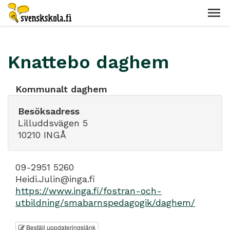
Knattebo daghem
Kommunalt daghem
Besöksadress
Lilluddsvägen 5
10210 INGÅ
09-2951 5260
Heidi.Julin@inga.fi
https://www.inga.fi/fostran-och-
utbildning/smabarnspedagogik/daghem/
Beställ uppdateringslänk