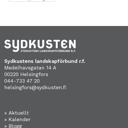
Sydkustens landskapförbund r.f.
Medelhavsgatan 14 A
00220 Helsingfors
044-733 47 20
helsingfors@sydkusten.fi
» Aktuellt
» Kalender
» Blogg