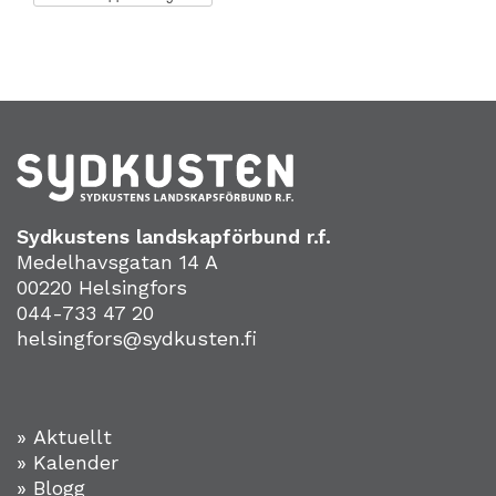
Sydkustens landskapförbund r.f.
Medelhavsgatan 14 A
00220 Helsingfors
044-733 47 20
helsingfors@sydkusten.fi
» Aktuellt
» Kalender
» Blogg