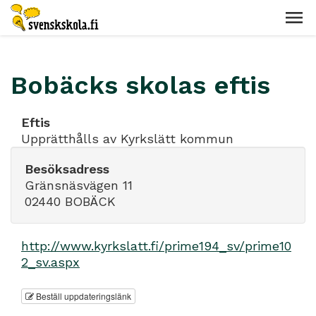
Bobäcks skolas eftis
Eftis
Upprätthålls av Kyrkslätt kommun
Besöksadress
Gränsnäsvägen 11
02440 BOBÄCK
http://www.kyrkslatt.fi/prime194_sv/prime10
2_sv.aspx
Beställ uppdateringslänk