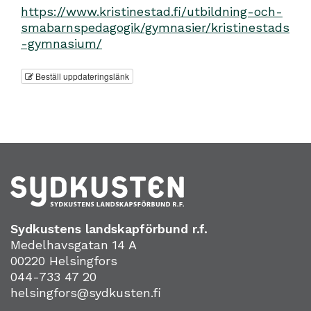
https://www.kristinestad.fi/utbildning-och-
smabarnspedagogik/gymnasier/kristinestads
-gymnasium/
Beställ uppdateringslänk
Sydkustens landskapförbund r.f.
Medelhavsgatan 14 A
00220 Helsingfors
044-733 47 20
helsingfors@sydkusten.fi