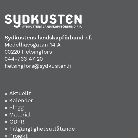
Sydkustens landskapförbund r.f.
Medelhavsgatan 14 A
00220 Helsingfors
044-733 47 20
helsingfors@sydkusten.fi
» Aktuellt
» Kalender
» Blogg
» Material
» GDPR
» Tillgänglighetsutlåtande
» Projekt