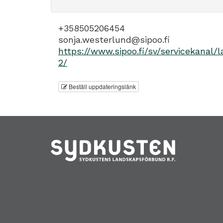
+358505206454
sonja.westerlund@sipoo.fi
https://www.sipoo.fi/sv/servicekana
2/
Beställ uppdateringslänk