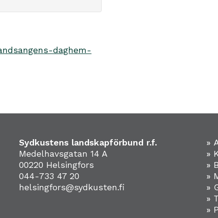
l/landsangens-daghem-
Sydkustens landskapförbund r.f.
» 
Medelhavsgatan 14 A
» 
00220 Helsingfors
» 
044-733 47 20
» 
helsingfors@sydkusten.fi
» 
» 
» 