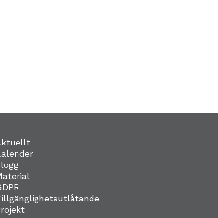
Aktuellt
Kalender
Blogg
Material
GDPR
Tillgänglighetsutlåtande
Projekt