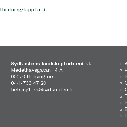
tbildning/lappfjard-
Sydkustens landskapförbund r.f.
» 
Medelhavsgatan 14 A
» 
00220 Helsingfors
» 
044-733 47 20
» 
helsingfors@sydkusten.fi
» 
» 
» 
»
» 