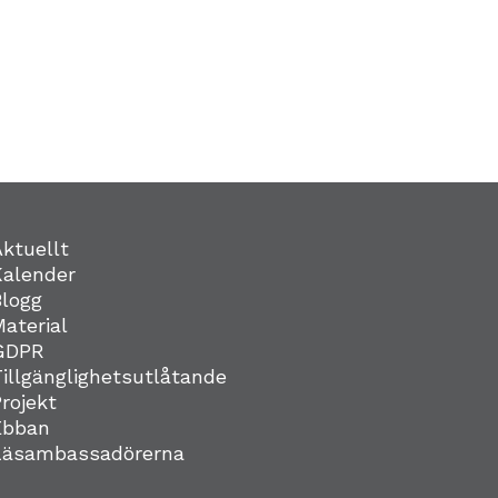
Aktuellt
Kalender
Blogg
Material
GDPR
Tillgänglighetsutlåtande
Projekt
Ebban
Läsambassadörerna