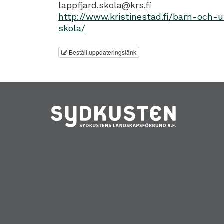
lappfjard.skola@krs.fi
http://www.kristinestad.fi/barn-och-u
skola/
Beställ uppdateringslänk