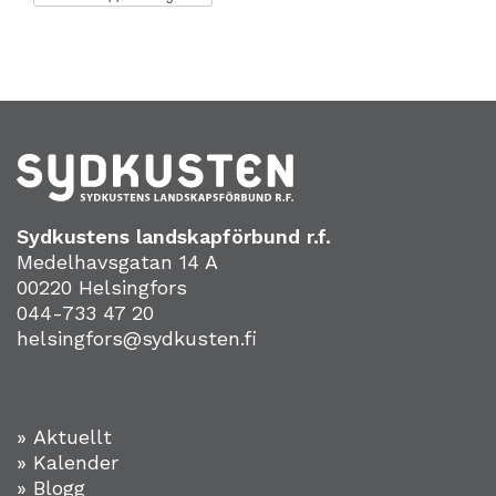
Sydkustens landskapförbund r.f.
Medelhavsgatan 14 A
00220 Helsingfors
044-733 47 20
helsingfors@sydkusten.fi
» Aktuellt
» Kalender
» Blogg