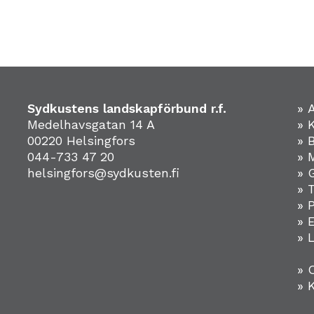
Sydkustens landskapförbund r.f.
» 
Medelhavsgatan 14 A
» 
00220 Helsingfors
» 
044-733 47 20
» 
helsingfors@sydkusten.fi
» 
» 
» 
»
» 
» 
» 