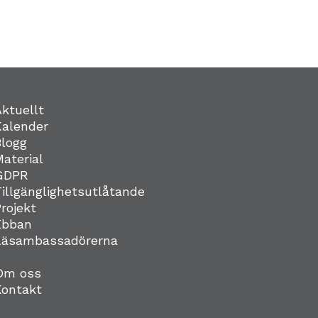
Aktuellt
Kalender
Blogg
Material
GDPR
Tillgänglighetsutlåtande
Projekt
Ebban
Läsambassadörerna
Om oss
Kontakt