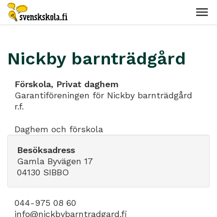
Nickby barnträdgård
Förskola, Privat daghem
Garantiföreningen för Nickby barnträdgård
r.f.
Daghem och förskola
Besöksadress
Gamla Byvägen 17
04130 SIBBO
044-975 08 60
info@nickbybarntradgard.fi