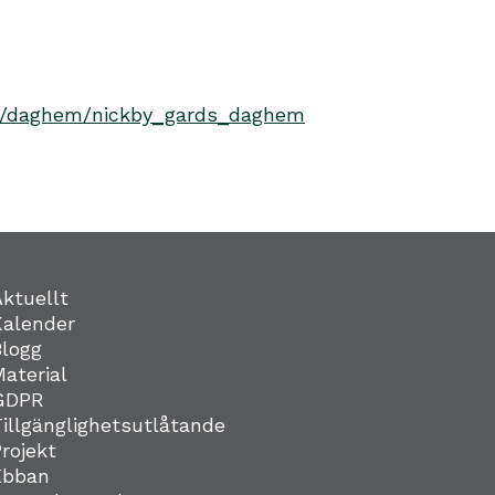
ing/daghem/nickby_gards_daghem
Aktuellt
Kalender
Blogg
Material
GDPR
Tillgänglighetsutlåtande
Projekt
Ebban