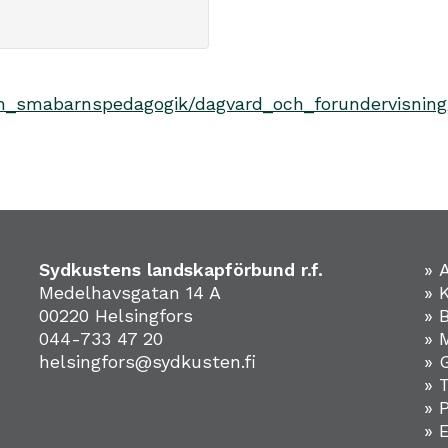
_och_smabarnspedagogik/dagvard_och_forundervisn
Sydkustens landskapförbund r.f.
» 
Medelhavsgatan 14 A
» 
00220 Helsingfors
» 
044-733 47 20
» 
helsingfors@sydkusten.fi
» 
» 
» 
»