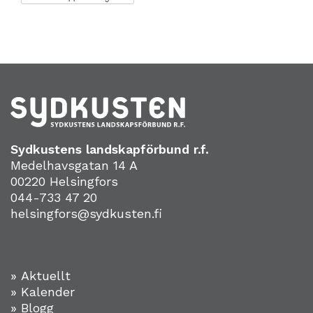
Sydkustens landskapförbund r.f.
Medelhavsgatan 14 A
00220 Helsingfors
044-733 47 20
helsingfors@sydkusten.fi
» Aktuellt
» Kalender
» Blogg