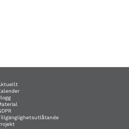
Aktuellt
Kalender
Blogg
Material
GDPR
Tillgänglighetsutlåtande
Projekt