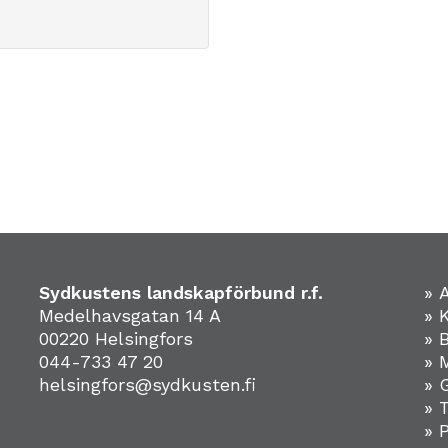
Sydkustens landskapförbund r.f.
» 
Medelhavsgatan 14 A
» 
00220 Helsingfors
» 
044-733 47 20
» 
helsingfors@sydkusten.fi
» 
» 
» 