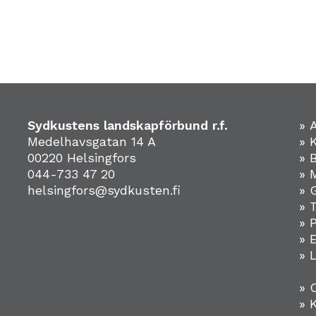
Sydkustens landskapförbund r.f.
» 
Medelhavsgatan 14 A
» 
00220 Helsingfors
» 
044-733 47 20
» 
helsingfors@sydkusten.fi
» 
» 
» 
»
» 
» 
» 