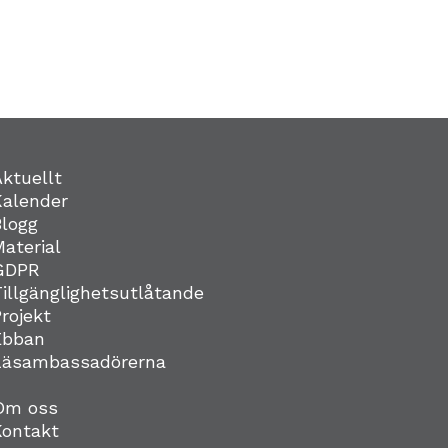
Aktuellt
Kalender
Blogg
Material
GDPR
Tillgänglighetsutlåtande
Projekt
Ebban
Läsambassadörerna
Om oss
Kontakt