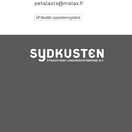
petalaxls@malax.fi
Beställ uppdateringslänk