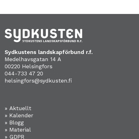
Sydkustens landskapförbund r.f.
Medelhavsgatan 14 A
00220 Helsingfors
044-733 47 20
helsingfors@sydkusten.fi
» Aktuellt
» Kalender
» Blogg
» Material
» GDPR