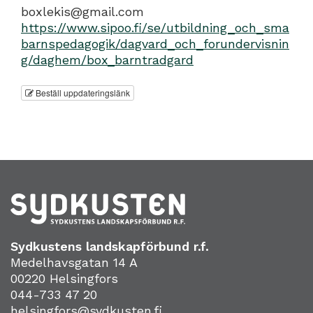
boxlekis@gmail.com
https://www.sipoo.fi/se/utbildning_och_sma
barnspedagogik/dagvard_och_forundervisnin
g/daghem/box_barntradgard
Beställ uppdateringslänk
Sydkustens landskapförbund r.f.
Medelhavsgatan 14 A
00220 Helsingfors
044-733 47 20
helsingfors@sydkusten.fi