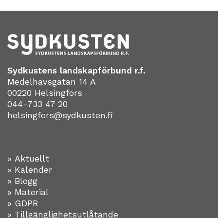
Sydkustens landskapförbund r.f.
Medelhavsgatan 14 A
00220 Helsingfors
044-733 47 20
helsingfors@sydkusten.fi
» Aktuellt
» Kalender
» Blogg
» Material
» GDPR
» Tillgänglighetsutlåtande