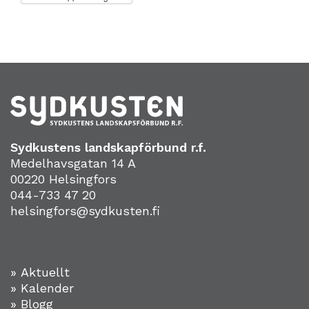
Sydkustens landskapförbund r.f.
Medelhavsgatan 14 A
00220 Helsingfors
044-733 47 20
helsingfors@sydkusten.fi
» Aktuellt
» Kalender
» Blogg