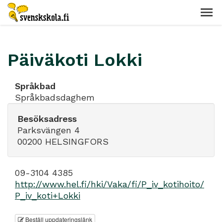
Päiväkoti Lokki
Språkbad
Språkbadsdaghem
Besöksadress
Parksvängen 4
00200 HELSINGFORS
09-3104 4385
http://www.hel.fi/hki/Vaka/fi/P_iv_kotihoito/
P_iv_koti+Lokki
Beställ uppdateringslänk