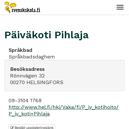
Päiväkoti Pihlaja
Språkbad
Språkbadsdaghem
Besöksadress
Rönnvägen 32
00270 HELSINGFORS
09-3104 1768
http://www.hel.fi/hki/Vaka/fi/P_iv_kotihoito/
P_iv_koti+Pihlaja
Beställ uppdateringslänk