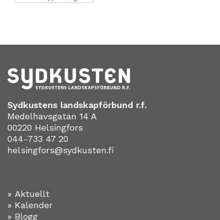
Sydkustens landskapförbund r.f.
Medelhavsgatan 14 A
00220 Helsingfors
044-733 47 20
helsingfors@sydkusten.fi
» Aktuellt
» Kalender
» Blogg