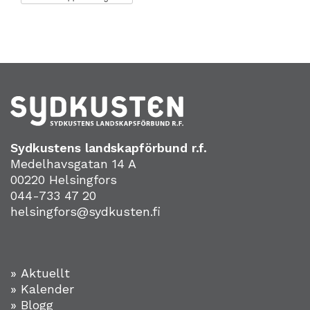
Sydkustens landskapförbund r.f.
Medelhavsgatan 14 A
00220 Helsingfors
044-733 47 20
helsingfors@sydkusten.fi
» Aktuellt
» Kalender
» Blogg