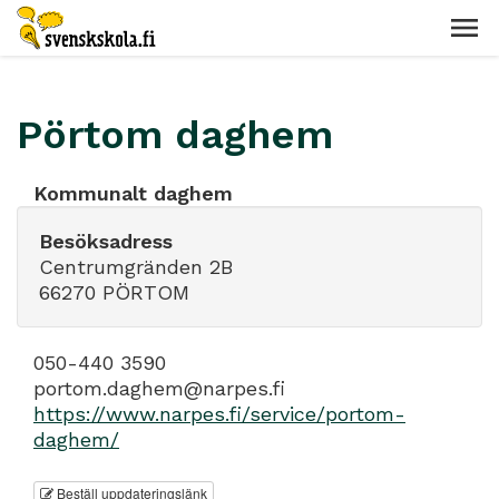
Pörtom daghem
Kommunalt daghem
Besöksadress
Centrumgränden 2B
66270 PÖRTOM
050-440 3590
portom.daghem@narpes.fi
https://www.narpes.fi/service/portom-
daghem/
Beställ uppdateringslänk