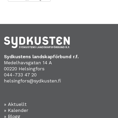
Sydkustens landskapförbund r.f.
Medelhavsgatan 14 A
00220 Helsingfors
044-733 47 20
helsingfors@sydkusten.fi
» Aktuellt
» Kalender
» Blogg