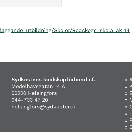
laggande_utbildning/Skolor/Rodskogs_skola_ak_14
Sydkustens landskapförbund r.f.
» 
Medelhavsgatan 14 A
» 
00220 Helsingfors
» 
044-733 47 20
» 
helsingfors@sydkusten.fi
» 
» 
» 
»