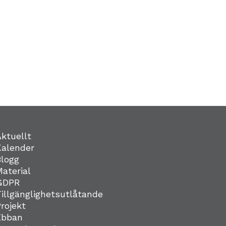
Aktuellt
Kalender
Blogg
Material
GDPR
Tillgänglighetsutlåtande
Projekt
Ebban