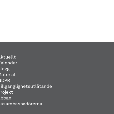
Aktuellt
Kalender
Blogg
Material
GDPR
Tillgänglighetsutlåtande
Projekt
Ebban
Läsambassadörerna