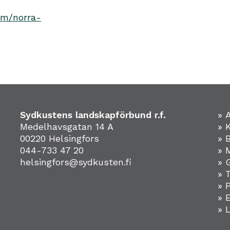
em/norra-
Sydkustens landskapförbund r.f.
» 
Medelhavsgatan 14 A
» 
00220 Helsingfors
» 
044-733 47 20
» 
helsingfors@sydkusten.fi
» 
» 
» 
»
» 