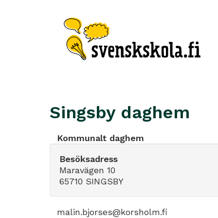
Singsby daghem
Kommunalt daghem
Besöksadress
Maravägen 10
65710 SINGSBY
malin.bjorses@korsholm.fi