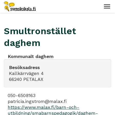
Smultronstället
daghem
Kommunalt daghem
Besöksadress
Kallkärrvägen 4
66240 PETALAX
050-6508163
patricia.ingstrom@malax.fi
https://www.malax.fi/barn-och-
utbildning/smabarnspedagogik/daghem-