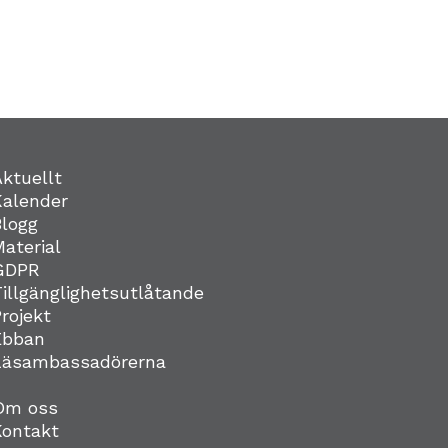
Aktuellt
Kalender
Blogg
Material
GDPR
Tillgänglighetsutlåtande
Projekt
Ebban
Läsambassadörerna
Om oss
Kontakt