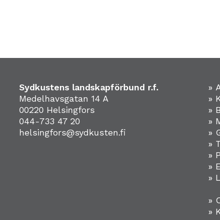
Sydkustens landskapförbund r.f.
» 
Medelhavsgatan 14 A
» 
00220 Helsingfors
» 
044-733 47 20
» 
helsingfors@sydkusten.fi
» 
» 
» 
»
» 
» 
» 