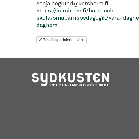
sonja.hoglund@korsholm.fi
https://korsholm.fi/barn-och-
skola/smabarnspedagogik/vara-daghe
daghem
Beställ uppdateringslänk