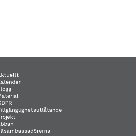
Aktuellt
Kalender
Blogg
Material
GDPR
Tillgänglighetsutlåtande
Projekt
Ebban
Läsambassadörerna