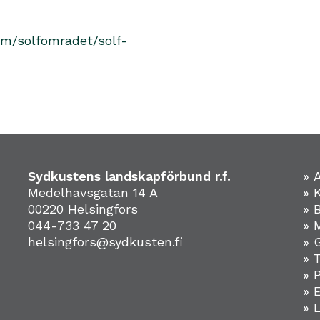
m/solfomradet/solf-
Sydkustens landskapförbund r.f.
» 
Medelhavsgatan 14 A
» 
00220 Helsingfors
» 
044-733 47 20
» 
helsingfors@sydkusten.fi
» 
» 
» 
»
» 