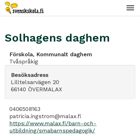
Solhagens daghem
Förskola, Kommunalt daghem
Tvåspråkig
Besöksadress
Lilltelsarvägen 20
66140 ÖVERMALAX
0406508163
patricia.ingstrom@malax.fi
https://www.malax.fi/barn-och-
utbildning/smabarnspedagogik/