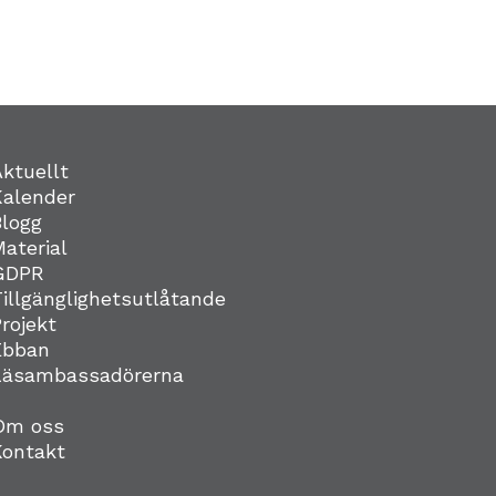
Aktuellt
Kalender
Blogg
Material
GDPR
Tillgänglighetsutlåtande
Projekt
Ebban
Läsambassadörerna
Om oss
Kontakt