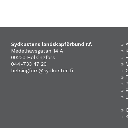
Sydkustens landskapförbund r.f.
» 
Medelhavsgatan 14 A
» 
00220 Helsingfors
» 
044-733 47 20
» 
helsingfors@sydkusten.fi
» 
» 
» 
»
» 
» 
» 