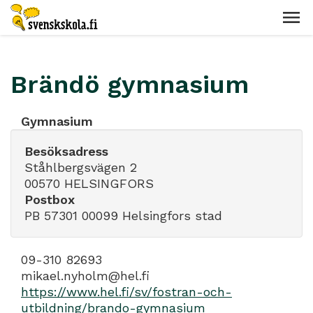
Brändö gymnasium
Gymnasium
Besöksadress
Ståhlbergsvägen 2
00570 HELSINGFORS
Postbox
PB 57301 00099 Helsingfors stad
09-310 82693
mikael.nyholm@hel.fi
https://www.hel.fi/sv/fostran-och-
utbildning/brando-gymnasium