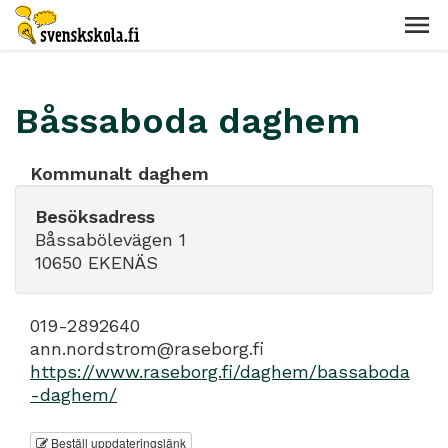
Båssaboda daghem
Kommunalt daghem
Besöksadress
Båssabölevägen 1
10650 EKENÄS
019-2892640
ann.nordstrom@raseborg.fi
https://www.raseborg.fi/daghem/bassaboda
-daghem/
Beställ uppdateringslänk