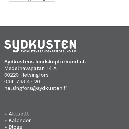
Sydkustens landskapförbund r.f.
Medelhavsgatan 14 A
00220 Helsingfors
044-733 47 20
helsingfors@sydkusten.fi
» Aktuellt
» Kalender
» Blogg