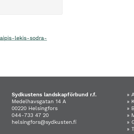
paipis-lekis-sodra-
Sydkustens landskapförbund r.f.
» 
Medelhavsgatan 14 A
» 
00220 Helsingfors
» 
044-733 47 20
» 
helsingfors@sydkusten.fi
» 
» 