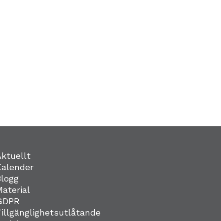
Aktuellt
Kalender
Blogg
Material
GDPR
Tillgänglighetsutlåtande