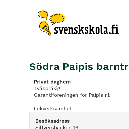
Södra Paipis barnt
Privat daghem
Tvåspråkig
Garantiföreningen för Paipis r.f.
Lekverksamhet
Besöksadress
Silfversbacken 16